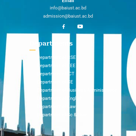
Email
info@baiust.ac.bd
admission@baiust.ac.bd
Departments
Department of CSE
Department of EEE
Department of ICT
Department of CE
Department of Business Administration
Department of English
Department of Law
Department of Sc & Hum