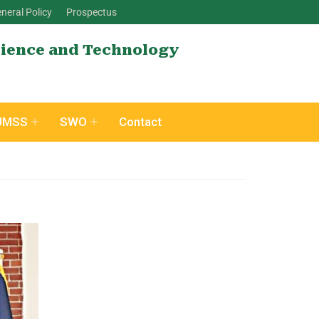
neral Policy
Prospectus
cience and Technology
UMSS
SWO
Contact