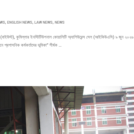
,
,
,
EWS
ENGLISH NEWS
LAW NEWS
NEWS
োলজি (বাইউস্ট), কুমিল্লার ইনস্টিটিউশনাল কোয়ালিটি অ্যাশিউরেন্স সেল (আইকিউএসি) ৯ জুন ২০২৬
নে প্রশাসনিক কর্মকর্তাদের ভূমিকা” শীর্ষক …