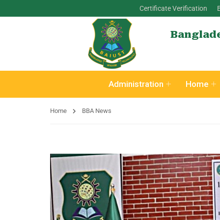
Certificate Verification
Banglade
Administration
Home
Home
BBA News