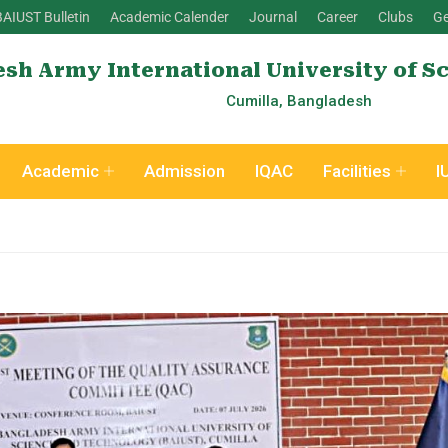
BAIUST Bulletin
Academic Calender
Journal
Career
Clubs
Ge
sh Army International University of S
Cumilla, Bangladesh
Academic
Admission
IQAC
Facilities
I