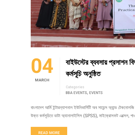
04
বাইউস্টের ব্যবসায় প্রসাশন 
কর্মসূচি অনুষ্ঠিত
MARCH
Categories
,
BBA EVENTS
EVENTS
বাংলাদেশ আর্মি ইন্টারন্যাশনাল ইউনিভার্সিটি অব সায়েন্স অ্যান্ড টেকনোলজি 
উক্ত কর্মসূচিতে ডাটা অ্যানালাইসিস (SPSS), মাইক্রোসফট এক্সেল, পাওয়া
READ MORE