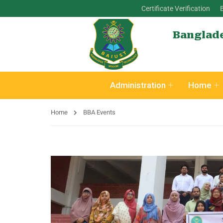
Certificate Verification
Banglade
Administration
Home
Home
BBA Events