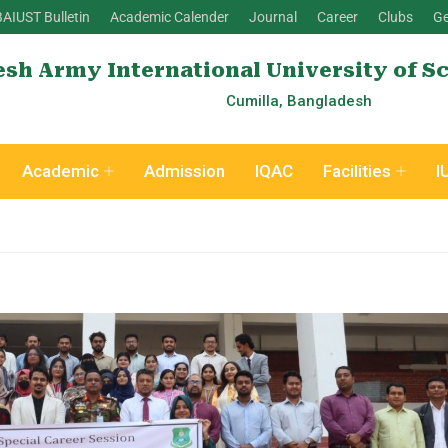
BAIUST Bulletin
Academic Calender
Journal
Career
Clubs
Ge
sh Army International University of S
Cumilla, Bangladesh
Academic
Admission
IQAC
Facilities
I