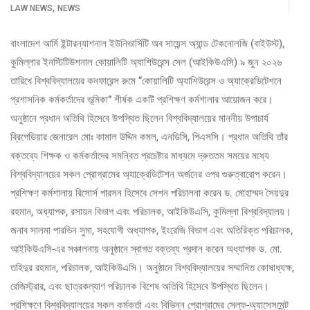
,
LAW NEWS
NEWS
বাংলাদেশ আর্মি ইন্টারন্যাশনাল ইউনিভার্সিটি অব সায়েন্স অ্যান্ড টেকনোলজি (বাইউস্ট),
কুমিল্লার ইনস্টিটিউশনাল কোয়ালিটি অ্যাশিউরেন্স সেল (আইকিউএসি) ৯ জুন ২০২৬
তারিখে বিশ্ববিদ্যালয়ের কনফারেন্স রুমে “কোয়ালিটি অ্যাশিউরেন্স ও অ্যাক্রেডিটেশনে
প্রশাসনিক কর্মকর্তাদের ভূমিকা” শীর্ষক একটি প্রশিক্ষণ কর্মশালার আয়োজন করে।
অনুষ্ঠানে প্রধান অতিথি হিসেবে উপস্থিত ছিলেন বিশ্ববিদ্যালয়ের মাননীয় উপাচার্য
ব্রিগেডিয়ার জেনারেল মোঃ কামাল উদ্দিন কমল, এনডিসি, পিএসসি। প্রধান অতিথি তাঁর
বক্তব্যে শিক্ষক ও কর্মকর্তাদের সমন্বিত প্রচেষ্টার মাধ্যমে দ্রুততম সময়ের মধ্যে
বিশ্ববিদ্যালয়ের সকল প্রোগ্রামের অ্যাক্রেডিটেশন অর্জনের ওপর গুরুত্বারোপ করেন।
প্রশিক্ষণ কর্মশালায় রিসোর্স পারসন হিসেবে সেশন পরিচালনা করেন ড. মোহাম্মদ সৈয়দুর
রহমান, অধ্যাপক, রসায়ন বিভাগ এবং পরিচালক, আইকিউএসি, কুমিল্লা বিশ্ববিদ্যালয়।
জনাব সালমা পারভিন সুমা, সহযোগী অধ্যাপক, ইংরেজি বিভাগ এবং অতিরিক্ত পরিচালক,
আইকিউএসি-এর সঞ্চালনায় অনুষ্ঠানে স্বাগত বক্তব্য প্রদান করেন অধ্যাপক ড. মো.
তহিদুর রহমান, পরিচালক, আইকিউএসি। অনুষ্ঠানে বিশ্ববিদ্যালয়ের সম্মানিত কোষাধ্যক্ষ,
রেজিস্ট্রার, এবং ছাত্রকল্যাণ পরিচালক বিশেষ অতিথি হিসেবে উপস্থিত ছিলেন।
প্রশিক্ষণে বিশ্ববিদ্যালয়ের সকল কর্মকর্তা এবং বিভিন্ন প্রোগ্রামের সেল্ফ-অ্যাসেসমেন্ট