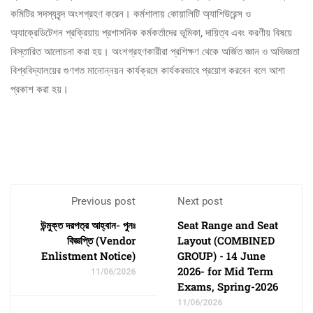
কমিটির সদস্যবৃন্দ অংশগ্রহণ করেন। কর্মশালায় কোয়ালিটি অ্যাশিউরেন্স ও
অ্যাক্রেডিটেশন প্রক্রিয়ায় প্রশাসনিক কর্মকর্তাদের ভূমিকা, দায়িত্ব এবং করণীয় বিষয়ে
বিস্তারিত আলোচনা করা হয়। অংশগ্রহণকারীরা প্রশিক্ষণ থেকে অর্জিত জ্ঞান ও অভিজ্ঞতা
বিশ্ববিদ্যালয়ের গুণগত মানোন্নয়ন কার্যক্রমে কার্যকরভাবে প্রয়োগ করবেন বলে আশা
প্রকাশ করা হয়।
Previous post
Next post
উন্মুক্ত দরপত্র আহ্বান- পুনঃ
Seat Range and Seat
বিজ্ঞপ্তি (Vendor
Layout (COMBINED
Enlistment Notice)
GROUP) - 14 June
2026- for Mid Term
11/06/2026
Exams, Spring-2026
11/06/2026