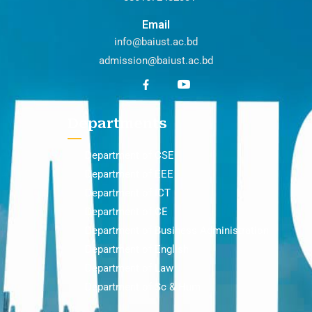
Email
info@baiust.ac.bd
admission@baiust.ac.bd
Departments
Department of CSE
Department of EEE
Department of ICT
Department of CE
Department of Business Administration
Department of English
Department of Law
Department of Sc & Hum