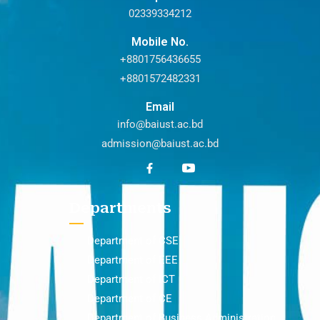
02339334212
Mobile No.
+8801756436655
+8801572482331
Email
info@baiust.ac.bd
admission@baiust.ac.bd
Departments
Department of CSE
Department of EEE
Department of ICT
Department of CE
Department of Business Administration