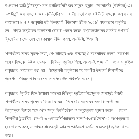
বাংলাদেশ আর্মি ইন্টারন্যাশনাল ইউনিভার্সিটি অব সায়েন্স অ্যান্ড টেকনোলজি (বাইউস্ট)-এর
ডিপার্টমেন্ট অব বিজনেস অ্যাডমিনিস্ট্রেশন-এর উদ্যোগে এবং বাইউস্ট বিজনেস ক্লাব-এর
আয়োজনে ৬ ও ৭ জানুয়ারী দুই দিনব্যাপী “বিজনেস উইক ২০২৬” সফলভাবে অনুষ্ঠিত
হয়। উক্ত অনুষ্ঠানের উদ্বোধনী ঘোষণা প্রদান করেন বিশ্ববিদ্যালয়ের মাননীয় উপাচার্য
ব্রিগেডিয়ার জেনারেল মোঃ কামাল উদ্দিন কমল, এনডিসি, পিএসসি।
শিক্ষার্থীদের মধ্যে সৃজনশীলতা, পেশাদারিত্ব এবং বাস্তবমুখী ব্যবসায়িক দক্ষতা বিকাশের
লক্ষ্যে বিজনেস উইক ২০২৬-এ বিভিন্ন প্রতিযোগিতা, এসএমই প্রদর্শনী এবং সাংস্কৃতিক
অনুষ্ঠানের আয়োজন করা হয়। উদ্বোধনী অনুষ্ঠানের পর মাননীয় উপাচার্য শিক্ষার্থীদের
প্রদর্শিত বিভিন্ন পণ্য ও সেবা সংবলিত স্টল পরিদর্শন করেন।
অনুষ্ঠানের দ্বিতীয় দিনে উপাচার্য মহোদয় বিভিন্ন প্রতিযোগিতামূলক সেগমেন্টে বিজয়ী
শিক্ষার্থীদের মধ্যে পুরস্কার বিতরণ করেন। তিনি তাঁর বক্তব্যে তরুণ শিক্ষার্থীদের
উদ্যোক্তা হিসেবে গড়ে ওঠার জন্য দিকনির্দেশনা ও অনুপ্রেরণা প্রদান করেন। এছাড়া
শিক্ষার্থীরা ইন্ডাস্ট্রি এক্সপার্ট ও একাডেমিশিয়ানদের সঙ্গে “পাওয়ার টকস”-এ অংশগ্রহণের
সুযোগ লাভ করে, যা তাদের বাস্তবমুখী জ্ঞান ও অভিজ্ঞতা অর্জনে গুরুত্বপূর্ণ ভূমিকা পালন
করে।