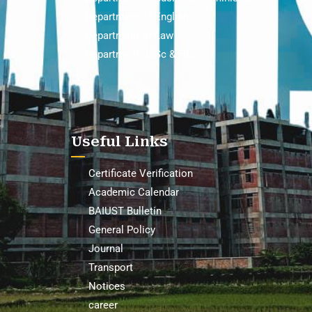
Department of English
Department of Law
Department of Sc & Hum
Useful Links
Certificate Verification
Academic Calendar
BAIUST Bulletin
General Policy
Journal
Transport
Notices
career