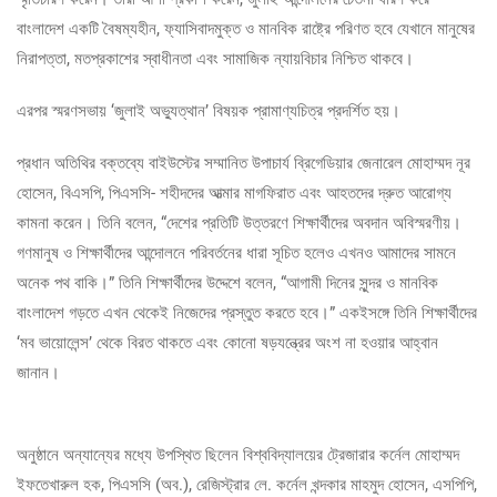
বাংলাদেশ একটি বৈষম্যহীন, ফ্যাসিবাদমুক্ত ও মানবিক রাষ্ট্রে পরিণত হবে যেখানে মানুষের
নিরাপত্তা, মতপ্রকাশের স্বাধীনতা এবং সামাজিক ন্যায়বিচার নিশ্চিত থাকবে।
এরপর স্মরণসভায় ‘জুলাই অভ্যুত্থান’ বিষয়ক প্রামাণ্যচিত্র প্রদর্শিত হয়।
প্রধান অতিথির বক্তব্যে বাইউস্টের সম্মানিত উপাচার্য ব্রিগেডিয়ার জেনারেল মোহাম্মদ নূর
হোসেন, বিএসপি, পিএসসি- শহীদদের আত্মার মাগফিরাত এবং আহতদের দ্রুত আরোগ্য
কামনা করেন। তিনি বলেন, “দেশের প্রতিটি উত্তরণে শিক্ষার্থীদের অবদান অবিস্মরণীয়।
গণমানুষ ও শিক্ষার্থীদের আন্দোলনে পরিবর্তনের ধারা সূচিত হলেও এখনও আমাদের সামনে
অনেক পথ বাকি।” তিনি শিক্ষার্থীদের উদ্দেশে বলেন, “আগামী দিনের সুন্দর ও মানবিক
বাংলাদেশ গড়তে এখন থেকেই নিজেদের প্রস্তুত করতে হবে।” একইসঙ্গে তিনি শিক্ষার্থীদের
‘মব ভায়োলেন্স’ থেকে বিরত থাকতে এবং কোনো ষড়যন্ত্রের অংশ না হওয়ার আহ্বান
জানান।
অনুষ্ঠানে অন্যান্যের মধ্যে উপস্থিত ছিলেন বিশ্ববিদ্যালয়ের ট্রেজারার কর্নেল মোহাম্মদ
ইফতেখারুল হক, পিএসসি (অব.), রেজিস্ট্রার লে. কর্নেল খন্দকার মাহমুদ হোসেন, এসপিপি,