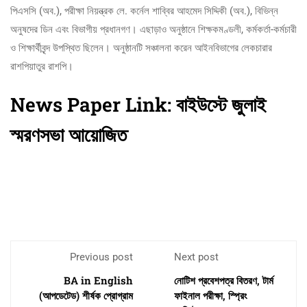
পিএসসি (অব.), পরীক্ষা নিয়ন্ত্রক লে. কর্নেল শাব্বির আহমেদ সিদ্দিকী (অব.), বিভিন্ন
অনুষদের ডিন এবং বিভাগীয় প্রধানগণ। এছাড়াও অনুষ্ঠানে শিক্ষকমণ্ডলী, কর্মকর্তা-কর্মচারী
ও শিক্ষার্থীবৃন্দ উপস্থিত ছিলেন। অনুষ্ঠানটি সঞ্চালনা করেন আইনবিভাগের লেকচারার
রাশপিয়াতুর রাশপি।
News Paper Link:
বাইউস্টে জুলাই
স্মরণসভা আয়োজিত
Previous post
Next post
BA in English
নোটিশ প্রবেশপত্র বিতরণ, টার্ম
(আপডেটেড) শীর্ষক প্রোগ্রাম
ফাইনাল পরীক্ষা, স্প্রিং