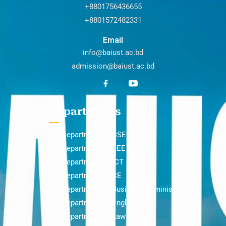
+8801756436655
+8801572482331
Email
info@baiust.ac.bd
admission@baiust.ac.bd
Departments
Department of CSE
Department of EEE
Department of ICT
Department of CE
Department of Business Administration
Department of English
Department of Law