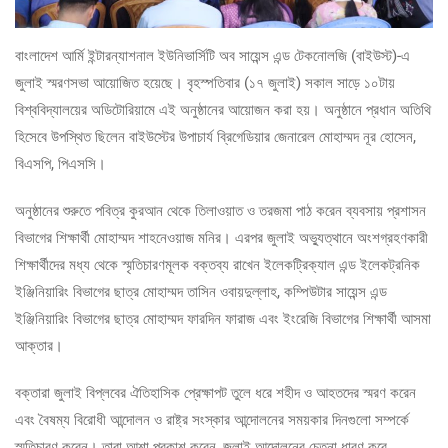
বাংলাদেশ আর্মি ইন্টারন্যাশনাল ইউনিভার্সিটি অব সায়েন্স এন্ড টেকনোলজি (বাইউস্ট)-এ
জুলাই স্মরণসভা আয়োজিত হয়েছে। বৃহস্পতিবার (১৭ জুলাই) সকাল সাড়ে ১০টায়
বিশ্ববিদ্যালয়ের অডিটোরিয়ামে এই অনুষ্ঠানের আয়োজন করা হয়। অনুষ্ঠানে প্রধান অতিথি
হিসেবে উপস্থিত ছিলেন বাইউস্টের উপাচার্য ব্রিগেডিয়ার জেনারেল মোহাম্মদ নূর হোসেন,
বিএসপি, পিএসসি।
অনুষ্ঠানের শুরুতে পবিত্র কুরআন থেকে তিলাওয়াত ও তরজমা পাঠ করেন ব্যবসায় প্রশাসন
বিভাগের শিক্ষার্থী মোহাম্মদ শাহনেওয়াজ মনির। এরপর জুলাই অভ্যুত্থানে অংশগ্রহণকারী
শিক্ষার্থীদের মধ্য থেকে স্মৃতিচারণমূলক বক্তব্য রাখেন ইলেকট্রিক্যাল এন্ড ইলেকট্রনিক
ইঞ্জিনিয়ারিং বিভাগের ছাত্র মোহাম্মদ তাসিন ওবায়দুল্লাহ, কম্পিউটার সায়েন্স এন্ড
ইঞ্জিনিয়ারিং বিভাগের ছাত্র মোহাম্মদ ফারদিন ফারাজ এবং ইংরেজি বিভাগের শিক্ষার্থী আসমা
আক্তার।
বক্তারা জুলাই বিপ্লবের ঐতিহাসিক প্রেক্ষাপট তুলে ধরে শহীদ ও আহতদের স্মরণ করেন
এবং বৈষম্য বিরোধী আন্দোলন ও রাষ্ট্র সংস্কার আন্দোলনের সময়কার দিনগুলো সম্পর্কে
স্মৃতিচারণ করেন। তারা আশা প্রকাশ করেন, জুলাই আন্দোলনের চেতনা ধারণ করে