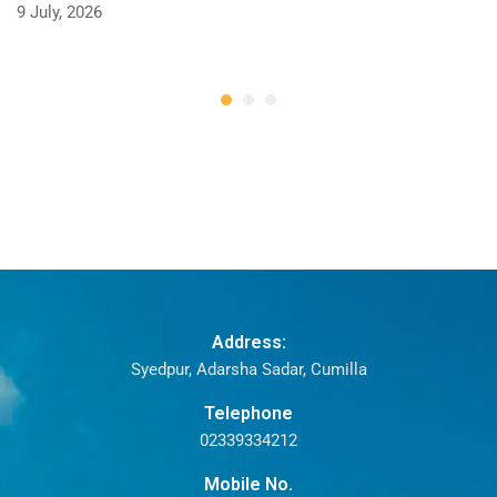
9 July, 2026
Address:
Syedpur, Adarsha Sadar, Cumilla
Telephone
02339334212
Mobile No.